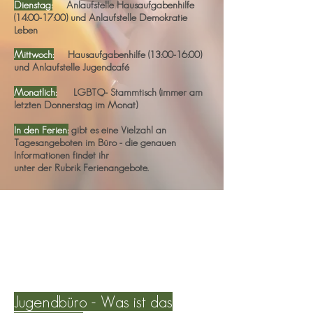
Dienstag:
Anlaufstelle Hausaufgabenhilfe
(14:00-17:00) und Anlaufstelle Demokratie
Leben
Mittwoch:
Hausaufgabenhilfe (13
:00-16:00)
und Anlaufstelle Jugendcafé
Monatlich:
LGBTQ- Stammtisch (immer am
letzten Donnerstag im Monat)
In den Ferien:
gibt es eine Vielzahl an
Tagesangeboten im Büro - die genauen
Informationen findet ihr
unter der Rubrik Ferienangebote.
Jugendbüro - Was ist das