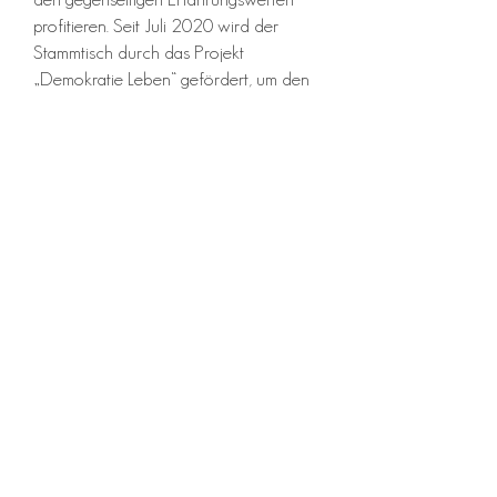
profitieren. Seit Juli 2020 wird der
Stammtisch durch das Projekt
„Demokratie Leben“ gefördert, um den
Stammtisch durch entsprechende
Öffentlichkeitsarbeit zu bewerben.
Miteinander wurden Flyer, Sticker und
ein Logo gestaltet und diese Produkte
öffentlichkeitswirksam in Bad
Langensalza und den umliegenden
Ortschaften verteilt. Wenn auch DU
Interesse hast einfach miteinander ins
Gespräch zu kommen dann MELDE
DICH bei uns und werde ein Teil
unserer Community.